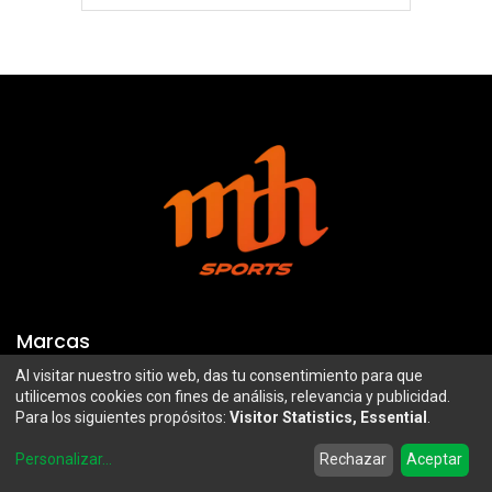
Marcas
Al visitar nuestro sitio web, das tu consentimiento para que
Troy Lee Designs
Mazawi
utilicemos cookies con fines de análisis, relevancia y publicidad.
Para los siguientes propósitos:
Visitor Statistics, Essential
.
100%
SIDI
0
Airoh
Uswe
Personalizar
...
Rechazar
Aceptar
Home
Search
Wishlist
Account
Borilli Racing
Maxima