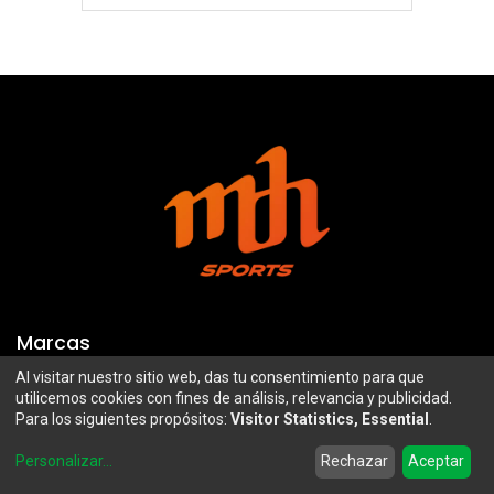
Marcas
Al visitar nuestro sitio web, das tu consentimiento para que
Troy Lee Designs
Mazawi
utilicemos cookies con fines de análisis, relevancia y publicidad.
Para los siguientes propósitos:
Visitor Statistics, Essential
.
100%
SIDI
0
Airoh
Uswe
Personalizar
...
Rechazar
Aceptar
Home
Search
Wishlist
Account
Borilli Racing
Maxima