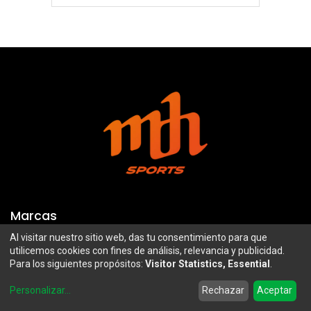
Marcas
Al visitar nuestro sitio web, das tu consentimiento para que
Troy Lee Designs
Mazawi
utilicemos cookies con fines de análisis, relevancia y publicidad.
Para los siguientes propósitos:
Visitor Statistics, Essential
.
100%
SIDI
0
Airoh
Uswe
Personalizar
...
Rechazar
Aceptar
Home
Search
Wishlist
Account
Borilli Racing
Maxima