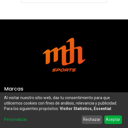
Marcas
Al visitar nuestro sitio web, das tu consentimiento para que
Troy Lee Designs
Mazawi
utilicemos cookies con fines de análisis, relevancia y publicidad.
Para los siguientes propósitos:
Visitor Statistics, Essential
.
100%
SIDI
0
Airoh
Uswe
Personalizar
...
Rechazar
Aceptar
Home
Search
Wishlist
Account
Borilli Racing
Maxima