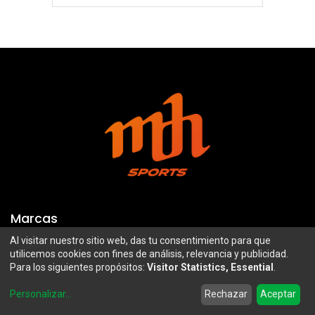
Marcas
Al visitar nuestro sitio web, das tu consentimiento para que
Troy Lee Designs
Mazawi
utilicemos cookies con fines de análisis, relevancia y publicidad.
Para los siguientes propósitos:
Visitor Statistics, Essential
.
100%
SIDI
0
Airoh
Uswe
Personalizar
...
Rechazar
Aceptar
Home
Search
Wishlist
Account
Borilli Racing
Maxima