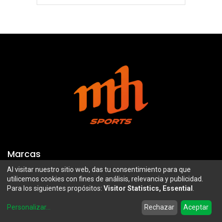
Marcas
Al visitar nuestro sitio web, das tu consentimiento para que
Troy Lee Designs
Mazawi
utilicemos cookies con fines de análisis, relevancia y publicidad.
Para los siguientes propósitos:
Visitor Statistics, Essential
.
100%
SIDI
0
Airoh
Uswe
Personalizar
...
Rechazar
Aceptar
Home
Search
Wishlist
Account
Borilli Racing
Maxima