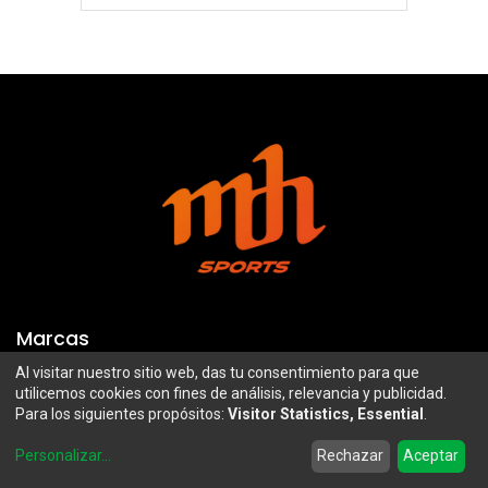
Marcas
Al visitar nuestro sitio web, das tu consentimiento para que
Troy Lee Designs
Mazawi
utilicemos cookies con fines de análisis, relevancia y publicidad.
Para los siguientes propósitos:
Visitor Statistics, Essential
.
100%
SIDI
0
Airoh
Uswe
Personalizar
...
Rechazar
Aceptar
Home
Search
Wishlist
Account
Borilli Racing
Maxima