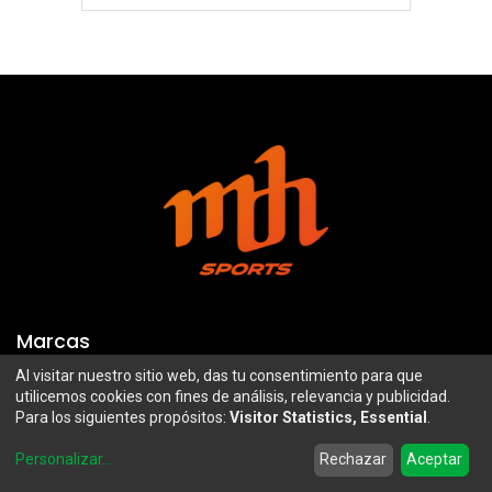
Marcas
Al visitar nuestro sitio web, das tu consentimiento para que
Troy Lee Designs
Mazawi
utilicemos cookies con fines de análisis, relevancia y publicidad.
Para los siguientes propósitos:
Visitor Statistics, Essential
.
100%
SIDI
0
Airoh
Uswe
Personalizar
...
Rechazar
Aceptar
Home
Search
Wishlist
Account
Borilli Racing
Maxima