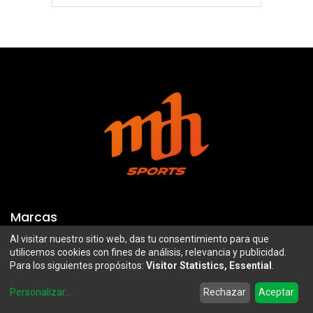
Marcas
Al visitar nuestro sitio web, das tu consentimiento para que
Troy Lee Designs
Mazawi
utilicemos cookies con fines de análisis, relevancia y publicidad.
Para los siguientes propósitos:
Visitor Statistics, Essential
.
100%
SIDI
0
Airoh
Uswe
Personalizar
...
Rechazar
Aceptar
Home
Search
Wishlist
Account
Borilli Racing
Maxima