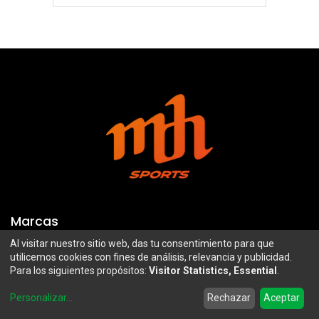
Marcas
Al visitar nuestro sitio web, das tu consentimiento para que
Troy Lee Designs
Mazawi
utilicemos cookies con fines de análisis, relevancia y publicidad.
Para los siguientes propósitos:
Visitor Statistics, Essential
.
100%
SIDI
0
Airoh
Uswe
Personalizar
...
Rechazar
Aceptar
Home
Search
Wishlist
Account
Borilli Racing
Maxima