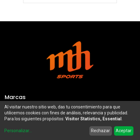
Marcas
Al visitar nuestro sitio web, das tu consentimiento para que
Troy Lee Designs
Mazawi
utilicemos cookies con fines de análisis, relevancia y publicidad.
Para los siguientes propósitos:
Visitor Statistics, Essential
.
100%
SIDI
0
Airoh
Uswe
Personalizar
...
Rechazar
Aceptar
Home
Search
Wishlist
Account
Borilli Racing
Maxima