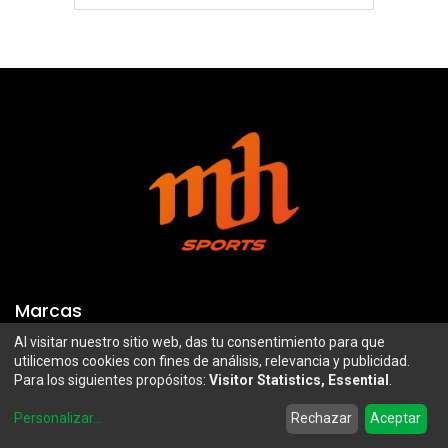
Marcas
Al visitar nuestro sitio web, das tu consentimiento para que
Troy Lee Designs
Mazawi
utilicemos cookies con fines de análisis, relevancia y publicidad.
Para los siguientes propósitos:
Visitor Statistics, Essential
.
100%
SIDI
0
Airoh
Uswe
Personalizar
...
Rechazar
Aceptar
Home
Search
Wishlist
Account
Borilli Racing
Maxima