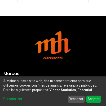
Marcas
Al visitar nuestro sitio web, das tu consentimiento para que
Troy Lee Designs
Mazawi
utilicemos cookies con fines de análisis, relevancia y publicidad.
Para los siguientes propósitos:
Visitor Statistics, Essential
.
100%
SIDI
0
Airoh
Uswe
Personalizar
...
Rechazar
Aceptar
Home
Search
Wishlist
Account
Borilli Racing
Maxima