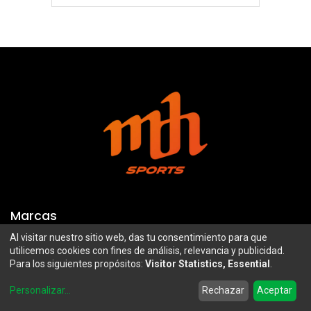
Marcas
Al visitar nuestro sitio web, das tu consentimiento para que
Troy Lee Designs
Mazawi
utilicemos cookies con fines de análisis, relevancia y publicidad.
Para los siguientes propósitos:
Visitor Statistics, Essential
.
100%
SIDI
0
Airoh
Uswe
Personalizar
...
Rechazar
Aceptar
Home
Search
Wishlist
Account
Borilli Racing
Maxima