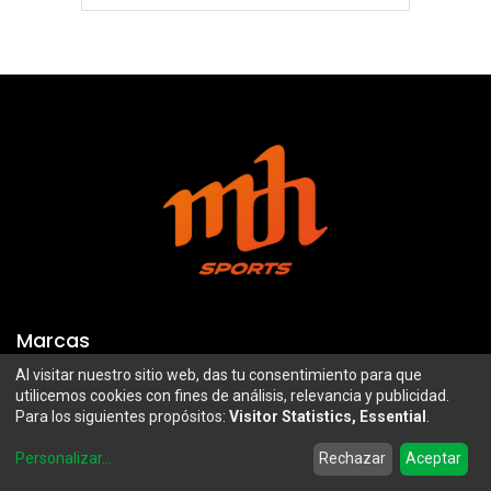
Marcas
Al visitar nuestro sitio web, das tu consentimiento para que
Troy Lee Designs
Mazawi
utilicemos cookies con fines de análisis, relevancia y publicidad.
Para los siguientes propósitos:
Visitor Statistics, Essential
.
100%
SIDI
0
Airoh
Uswe
Personalizar
...
Rechazar
Aceptar
Home
Search
Wishlist
Account
Borilli Racing
Maxima