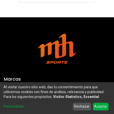
Marcas
Al visitar nuestro sitio web, das tu consentimiento para que
Troy Lee Designs
Mazawi
utilicemos cookies con fines de análisis, relevancia y publicidad.
Para los siguientes propósitos:
Visitor Statistics, Essential
.
100%
SIDI
0
Airoh
Uswe
Personalizar
...
Rechazar
Aceptar
Home
Search
Wishlist
Account
Borilli Racing
Maxima