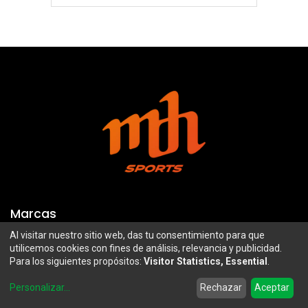
Marcas
Al visitar nuestro sitio web, das tu consentimiento para que
Troy Lee Designs
Mazawi
utilicemos cookies con fines de análisis, relevancia y publicidad.
Para los siguientes propósitos:
Visitor Statistics, Essential
.
100%
SIDI
0
Airoh
Uswe
Personalizar
...
Rechazar
Aceptar
Home
Search
Wishlist
Account
Borilli Racing
Maxima