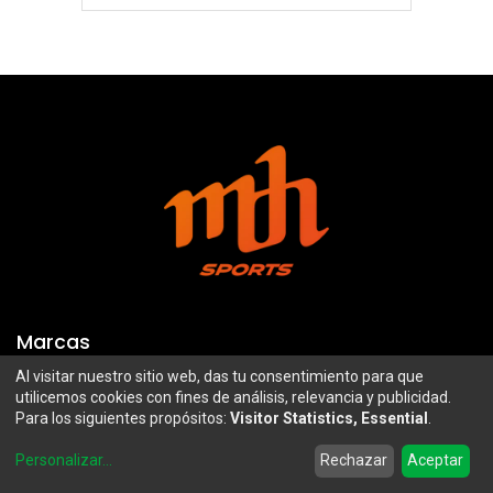
Marcas
Al visitar nuestro sitio web, das tu consentimiento para que
Troy Lee Designs
Mazawi
utilicemos cookies con fines de análisis, relevancia y publicidad.
Para los siguientes propósitos:
Visitor Statistics, Essential
.
100%
SIDI
0
Airoh
Uswe
Personalizar
...
Rechazar
Aceptar
Home
Search
Wishlist
Account
Borilli Racing
Maxima