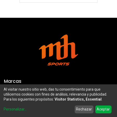
Marcas
Al visitar nuestro sitio web, das tu consentimiento para que
Troy Lee Designs
Mazawi
utilicemos cookies con fines de análisis, relevancia y publicidad.
Para los siguientes propósitos:
Visitor Statistics, Essential
.
100%
SIDI
0
Airoh
Uswe
Personalizar
...
Rechazar
Aceptar
Home
Search
Wishlist
Account
Borilli Racing
Maxima