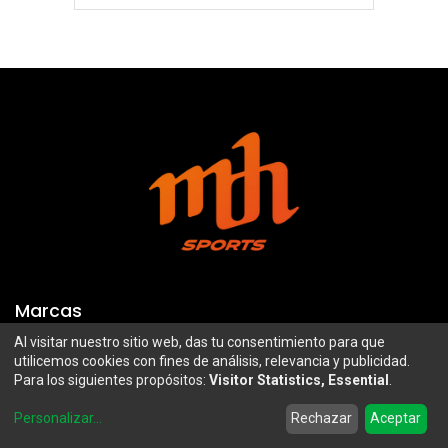
Marcas
Al visitar nuestro sitio web, das tu consentimiento para que
Troy Lee Designs
Mazawi
utilicemos cookies con fines de análisis, relevancia y publicidad.
Para los siguientes propósitos:
Visitor Statistics, Essential
.
100%
SIDI
0
Airoh
Uswe
Personalizar
...
Rechazar
Aceptar
Home
Search
Wishlist
Account
Borilli Racing
Maxima