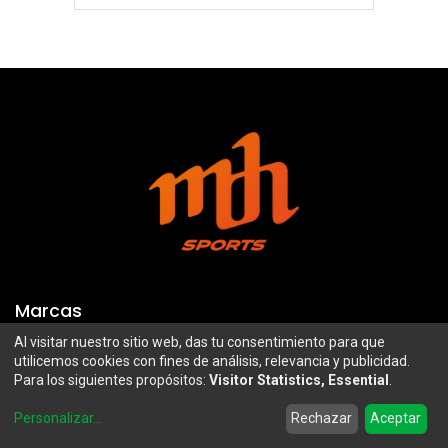
Marcas
Al visitar nuestro sitio web, das tu consentimiento para que
Troy Lee Designs
Mazawi
utilicemos cookies con fines de análisis, relevancia y publicidad.
Para los siguientes propósitos:
Visitor Statistics, Essential
.
100%
SIDI
0
Airoh
Uswe
Personalizar
...
Rechazar
Aceptar
Home
Search
Wishlist
Account
Borilli Racing
Maxima