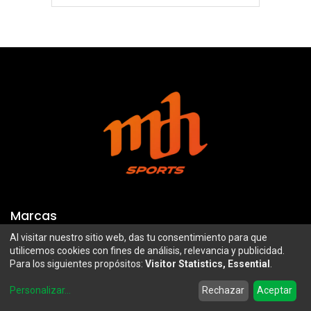
Marcas
Al visitar nuestro sitio web, das tu consentimiento para que
Troy Lee Designs
Mazawi
utilicemos cookies con fines de análisis, relevancia y publicidad.
Para los siguientes propósitos:
Visitor Statistics, Essential
.
100%
SIDI
0
Airoh
Uswe
Personalizar
...
Rechazar
Aceptar
Home
Search
Wishlist
Account
Borilli Racing
Maxima