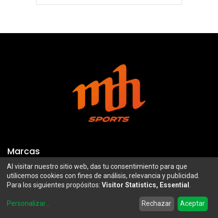
Marcas
Al visitar nuestro sitio web, das tu consentimiento para que
Troy Lee Designs
Mazawi
utilicemos cookies con fines de análisis, relevancia y publicidad.
Para los siguientes propósitos:
Visitor Statistics, Essential
.
100%
SIDI
0
Airoh
Uswe
Personalizar
...
Rechazar
Aceptar
Home
Search
Wishlist
Account
Borilli Racing
Maxima