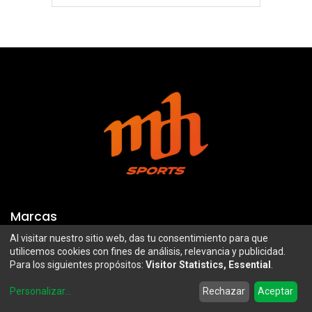
Marcas
Al visitar nuestro sitio web, das tu consentimiento para que
Troy Lee Designs
Mazawi
utilicemos cookies con fines de análisis, relevancia y publicidad.
Para los siguientes propósitos:
Visitor Statistics, Essential
.
100%
SIDI
0
Airoh
Uswe
Personalizar
...
Rechazar
Aceptar
Home
Search
Wishlist
Account
Borilli Racing
Maxima