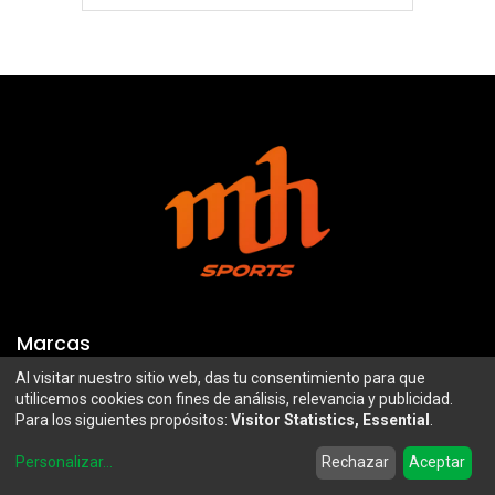
Marcas
Al visitar nuestro sitio web, das tu consentimiento para que
Troy Lee Designs
Mazawi
utilicemos cookies con fines de análisis, relevancia y publicidad.
Para los siguientes propósitos:
Visitor Statistics, Essential
.
100%
SIDI
0
Airoh
Uswe
Personalizar
...
Rechazar
Aceptar
Home
Search
Wishlist
Account
Borilli Racing
Maxima