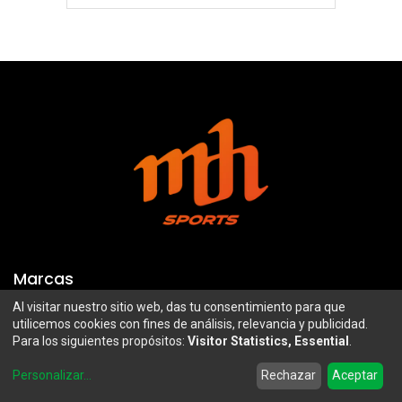
Marcas
Al visitar nuestro sitio web, das tu consentimiento para que
Troy Lee Designs
Mazawi
utilicemos cookies con fines de análisis, relevancia y publicidad.
Para los siguientes propósitos:
Visitor Statistics, Essential
.
100%
SIDI
0
Airoh
Uswe
Personalizar
...
Rechazar
Aceptar
Home
Search
Wishlist
Account
Borilli Racing
Maxima