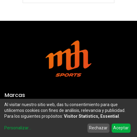
Marcas
Al visitar nuestro sitio web, das tu consentimiento para que
Troy Lee Designs
Mazawi
utilicemos cookies con fines de análisis, relevancia y publicidad.
Para los siguientes propósitos:
Visitor Statistics, Essential
.
100%
SIDI
0
Airoh
Uswe
Personalizar
...
Rechazar
Aceptar
Home
Search
Wishlist
Account
Borilli Racing
Maxima