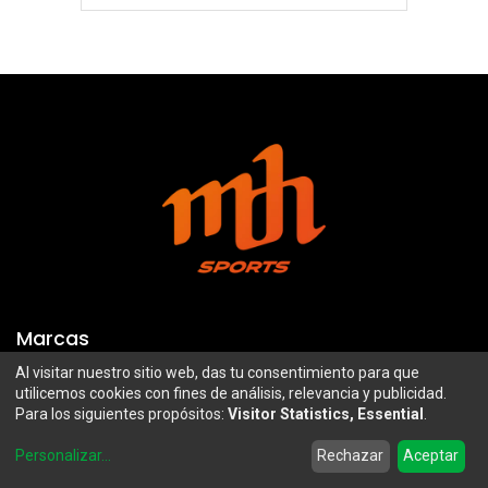
Marcas
Al visitar nuestro sitio web, das tu consentimiento para que
Troy Lee Designs
Mazawi
utilicemos cookies con fines de análisis, relevancia y publicidad.
Para los siguientes propósitos:
Visitor Statistics, Essential
.
100%
SIDI
0
Airoh
Uswe
Personalizar
...
Rechazar
Aceptar
Home
Search
Wishlist
Account
Borilli Racing
Maxima