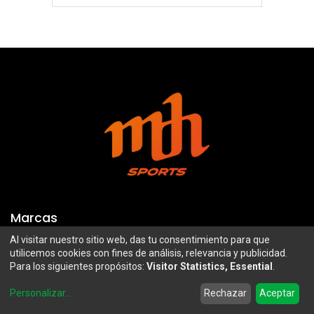
Marcas
Al visitar nuestro sitio web, das tu consentimiento para que
Troy Lee Designs
Mazawi
utilicemos cookies con fines de análisis, relevancia y publicidad.
Para los siguientes propósitos:
Visitor Statistics, Essential
.
100%
SIDI
0
Airoh
Uswe
Personalizar
...
Rechazar
Aceptar
Home
Search
Wishlist
Account
Borilli Racing
Maxima