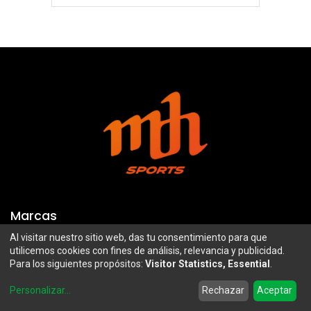
Marcas
Al visitar nuestro sitio web, das tu consentimiento para que
Troy Lee Designs
Mazawi
utilicemos cookies con fines de análisis, relevancia y publicidad.
Para los siguientes propósitos:
Visitor Statistics, Essential
.
100%
SIDI
0
Airoh
Uswe
Personalizar
...
Rechazar
Aceptar
Home
Search
Wishlist
Account
Borilli Racing
Maxima