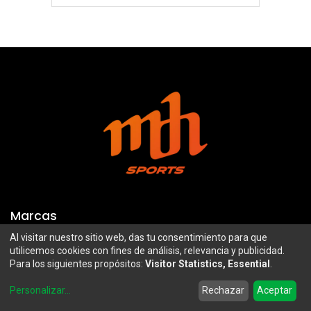
Marcas
Al visitar nuestro sitio web, das tu consentimiento para que
Troy Lee Designs
Mazawi
utilicemos cookies con fines de análisis, relevancia y publicidad.
Para los siguientes propósitos:
Visitor Statistics, Essential
.
100%
SIDI
0
Airoh
Uswe
Personalizar
...
Rechazar
Aceptar
Home
Search
Wishlist
Account
Borilli Racing
Maxima