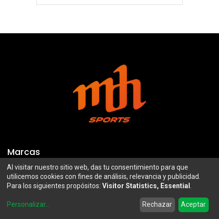
Marcas
Al visitar nuestro sitio web, das tu consentimiento para que
Troy Lee Designs
Mazawi
utilicemos cookies con fines de análisis, relevancia y publicidad.
Para los siguientes propósitos:
Visitor Statistics, Essential
.
100%
SIDI
0
Airoh
Uswe
Personalizar
...
Rechazar
Aceptar
Home
Search
Wishlist
Account
Borilli Racing
Maxima