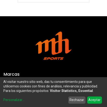
Marcas
Al visitar nuestro sitio web, das tu consentimiento para que
Troy Lee Designs
Mazawi
utilicemos cookies con fines de análisis, relevancia y publicidad.
Para los siguientes propósitos:
Visitor Statistics, Essential
.
100%
SIDI
0
Airoh
Uswe
Personalizar
...
Rechazar
Aceptar
Home
Search
Wishlist
Account
Borilli Racing
Maxima