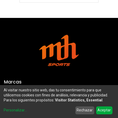
Marcas
Al visitar nuestro sitio web, das tu consentimiento para que
Troy Lee Designs
Mazawi
utilicemos cookies con fines de análisis, relevancia y publicidad.
Para los siguientes propósitos:
Visitor Statistics, Essential
.
100%
SIDI
0
Airoh
Uswe
Personalizar
...
Rechazar
Aceptar
Home
Search
Wishlist
Account
Borilli Racing
Maxima