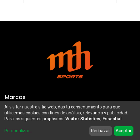
Marcas
Al visitar nuestro sitio web, das tu consentimiento para que
Troy Lee Designs
Mazawi
utilicemos cookies con fines de análisis, relevancia y publicidad.
Para los siguientes propósitos:
Visitor Statistics, Essential
.
100%
SIDI
0
Airoh
Uswe
Personalizar
...
Rechazar
Aceptar
Home
Search
Wishlist
Account
Borilli Racing
Maxima