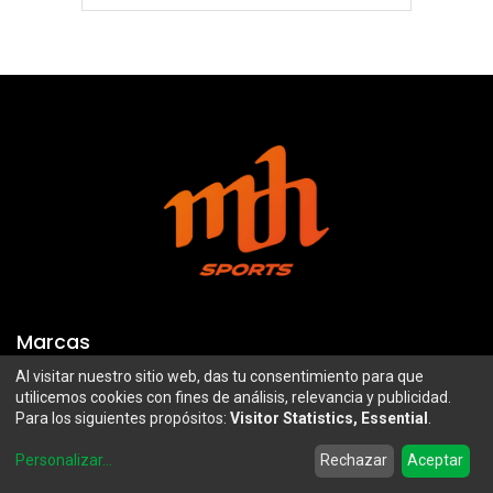
Marcas
Al visitar nuestro sitio web, das tu consentimiento para que
Troy Lee Designs
Mazawi
utilicemos cookies con fines de análisis, relevancia y publicidad.
Para los siguientes propósitos:
Visitor Statistics, Essential
.
100%
SIDI
0
Airoh
Uswe
Personalizar
...
Rechazar
Aceptar
Home
Search
Wishlist
Account
Borilli Racing
Maxima