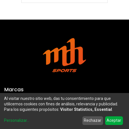
Marcas
Al visitar nuestro sitio web, das tu consentimiento para que
Troy Lee Designs
Mazawi
utilicemos cookies con fines de análisis, relevancia y publicidad.
Para los siguientes propósitos:
Visitor Statistics, Essential
.
100%
SIDI
0
Airoh
Uswe
Personalizar
...
Rechazar
Aceptar
Home
Search
Wishlist
Account
Borilli Racing
Maxima