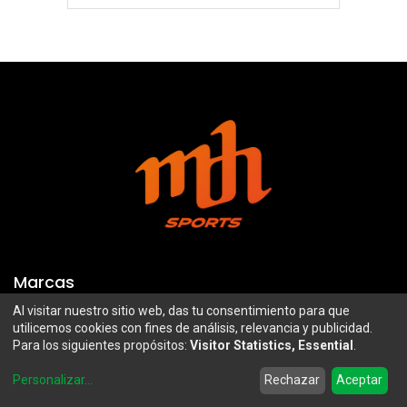
Marcas
Al visitar nuestro sitio web, das tu consentimiento para que
Troy Lee Designs
Mazawi
utilicemos cookies con fines de análisis, relevancia y publicidad.
Para los siguientes propósitos:
Visitor Statistics, Essential
.
100%
SIDI
0
Airoh
Uswe
Personalizar
...
Rechazar
Aceptar
Home
Search
Wishlist
Account
Borilli Racing
Maxima