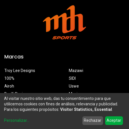
Marcas
Troy Lee Designs
Mazawi
100%
SIDI
Airoh
Uswe
Borilli Racing
Maxima
Al visitar nuestro sitio web, das tu consentimiento para que
utilicemos cookies con fines de análisis, relevancia y publicidad.
Para los siguientes propósitos:
Visitor Statistics, Essential
.
MDH Sports
0
Personalizar
...
Rechazar
Aceptar
Prolongación Mariano Otero 2929-A, Santa Ana Tepetitlán
Home
Search
Wishlist
Account
Zapopan, Jalisco, México