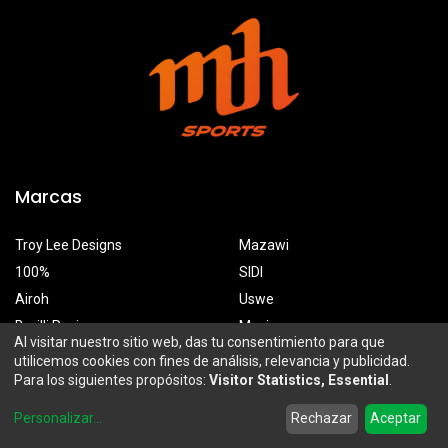
Marcas
Troy Lee Designs
Mazawi
100%
SIDI
Airoh
Uswe
Borilli Racing
Maxima
Al visitar nuestro sitio web, das tu consentimiento para que
utilicemos cookies con fines de análisis, relevancia y publicidad.
Para los siguientes propósitos:
Visitor Statistics, Essential
.
MDH Sports
0
Personalizar
...
Rechazar
Aceptar
Prolongación Mariano Otero 2929-A, Santa Ana Tepetitlán
Home
Search
Wishlist
Account
Zapopan, Jalisco, México