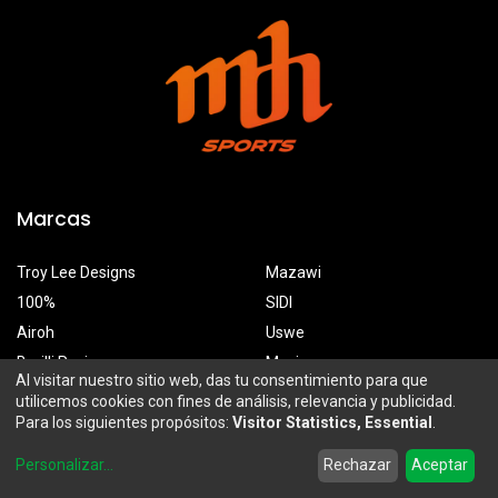
Marcas
Troy Lee Designs
Mazawi
100%
SIDI
Airoh
Uswe
Borilli Racing
Maxima
Al visitar nuestro sitio web, das tu consentimiento para que
utilicemos cookies con fines de análisis, relevancia y publicidad.
Para los siguientes propósitos:
Visitor Statistics, Essential
.
MDH Sports
0
Personalizar
...
Rechazar
Aceptar
Prolongación Mariano Otero 2929-A, Santa Ana Tepetitlán
Home
Search
Wishlist
Account
Zapopan, Jalisco, México