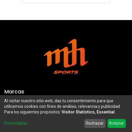
Marcas
Al visitar nuestro sitio web, das tu consentimiento para que
Troy Lee Designs
Mazawi
utilicemos cookies con fines de análisis, relevancia y publicidad.
Para los siguientes propósitos:
Visitor Statistics, Essential
.
100%
SIDI
0
Airoh
Uswe
Personalizar
...
Rechazar
Aceptar
Home
Search
Wishlist
Account
Borilli Racing
Maxima