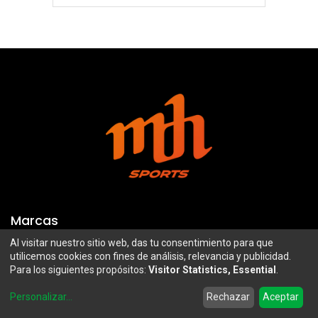
Marcas
Al visitar nuestro sitio web, das tu consentimiento para que
Troy Lee Designs
Mazawi
utilicemos cookies con fines de análisis, relevancia y publicidad.
Para los siguientes propósitos:
Visitor Statistics, Essential
.
100%
SIDI
0
Airoh
Uswe
Personalizar
...
Rechazar
Aceptar
Home
Search
Wishlist
Account
Borilli Racing
Maxima