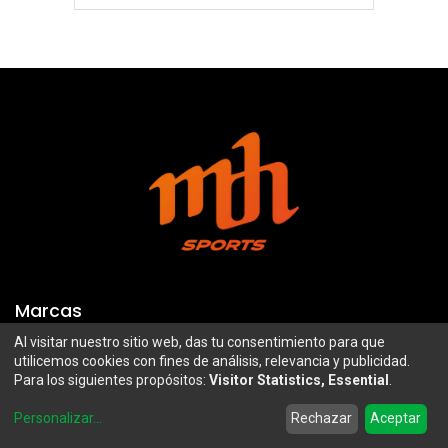
Marcas
Al visitar nuestro sitio web, das tu consentimiento para que
Troy Lee Designs
Mazawi
utilicemos cookies con fines de análisis, relevancia y publicidad.
Para los siguientes propósitos:
Visitor Statistics, Essential
.
100%
SIDI
0
Airoh
Uswe
Personalizar
...
Rechazar
Aceptar
Home
Search
Wishlist
Account
Borilli Racing
Maxima