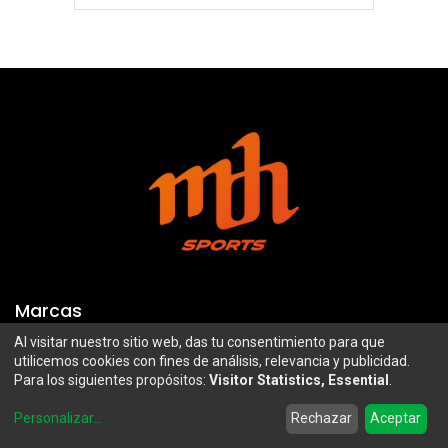
Marcas
Al visitar nuestro sitio web, das tu consentimiento para que
Troy Lee Designs
Mazawi
utilicemos cookies con fines de análisis, relevancia y publicidad.
Para los siguientes propósitos:
Visitor Statistics, Essential
.
100%
SIDI
0
Airoh
Uswe
Personalizar
...
Rechazar
Aceptar
Home
Search
Wishlist
Account
Borilli Racing
Maxima