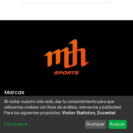
Marcas
Al visitar nuestro sitio web, das tu consentimiento para que
Troy Lee Designs
Mazawi
utilicemos cookies con fines de análisis, relevancia y publicidad.
Para los siguientes propósitos:
Visitor Statistics, Essential
.
100%
SIDI
0
Airoh
Uswe
Personalizar
...
Rechazar
Aceptar
Home
Search
Wishlist
Account
Borilli Racing
Maxima