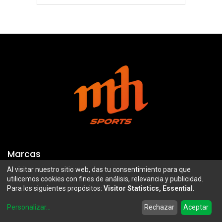
Marcas
Al visitar nuestro sitio web, das tu consentimiento para que
Troy Lee Designs
Mazawi
utilicemos cookies con fines de análisis, relevancia y publicidad.
Para los siguientes propósitos:
Visitor Statistics, Essential
.
100%
SIDI
0
Airoh
Uswe
Personalizar
...
Rechazar
Aceptar
Home
Search
Wishlist
Account
Borilli Racing
Maxima