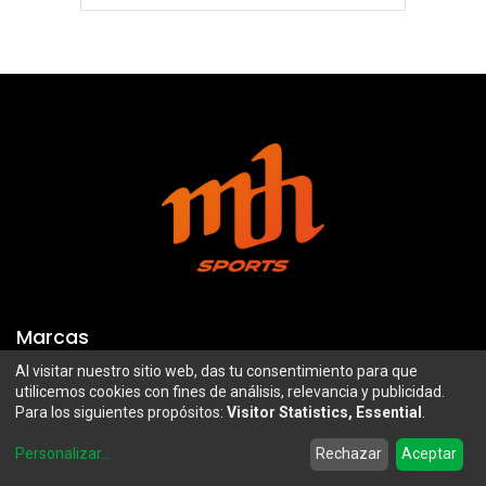
Marcas
Al visitar nuestro sitio web, das tu consentimiento para que
Troy Lee Designs
Mazawi
utilicemos cookies con fines de análisis, relevancia y publicidad.
Para los siguientes propósitos:
Visitor Statistics, Essential
.
100%
SIDI
0
Airoh
Uswe
Personalizar
...
Rechazar
Aceptar
Home
Search
Wishlist
Account
Borilli Racing
Maxima