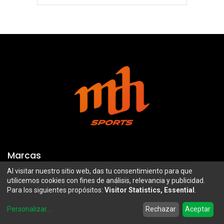
Marcas
Al visitar nuestro sitio web, das tu consentimiento para que
Troy Lee Designs
Mazawi
utilicemos cookies con fines de análisis, relevancia y publicidad.
Para los siguientes propósitos:
Visitor Statistics, Essential
.
100%
SIDI
0
Airoh
Uswe
Personalizar
...
Rechazar
Aceptar
Home
Search
Wishlist
Account
Borilli Racing
Maxima