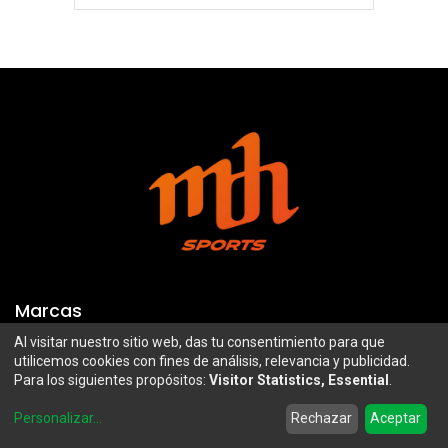
Marcas
Al visitar nuestro sitio web, das tu consentimiento para que
Troy Lee Designs
Mazawi
utilicemos cookies con fines de análisis, relevancia y publicidad.
Para los siguientes propósitos:
Visitor Statistics, Essential
.
100%
SIDI
0
Airoh
Uswe
Personalizar
...
Rechazar
Aceptar
Home
Search
Wishlist
Account
Borilli Racing
Maxima